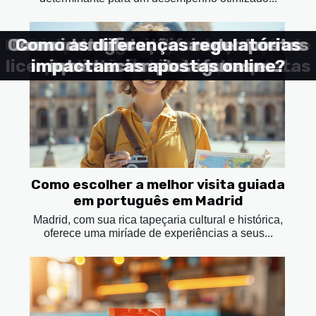
Quando os algoritmos das casas de
Como identificar casas de apostas
Desvendando as diferenças entre
Como as legislações impactam as
Como as diferenças regulatórias
O impacto da regulamentação
licenças internacionais de apostas
impactam as apostas online?
apostas influenciam as suas
internacional nas opções de
internacionais seguras e
apostas em plataformas
decisões sem que você se
apostas disponíveis para
internacionais?
confiáveis?
brasileiros
aperceba
Como escolher a melhor visita guiada
em português em Madrid
Madrid, com sua rica tapeçaria cultural e histórica,
oferece uma miríade de experiências a seus...