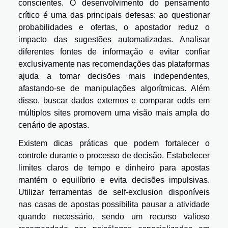
conscientes. O desenvolvimento do pensamento
crítico é uma das principais defesas: ao questionar
probabilidades e ofertas, o apostador reduz o
impacto das sugestões automatizadas. Analisar
diferentes fontes de informação e evitar confiar
exclusivamente nas recomendações das plataformas
ajuda a tomar decisões mais independentes,
afastando-se de manipulações algorítmicas. Além
disso, buscar dados externos e comparar odds em
múltiplos sites promovem uma visão mais ampla do
cenário de apostas.
Existem dicas práticas que podem fortalecer o
controle durante o processo de decisão. Estabelecer
limites claros de tempo e dinheiro para apostas
mantém o equilíbrio e evita decisões impulsivas.
Utilizar ferramentas de self-exclusion disponíveis
nas casas de apostas possibilita pausar a atividade
quando necessário, sendo um recurso valioso