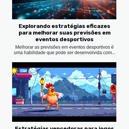
Explorando estratégias eficazes
para melhorar suas previsões em
eventos desportivos
Melhorar as previsões em eventos desportivos é
uma habilidade que pode ser desenvolvida com...
Estratégias vencedoras para jogos