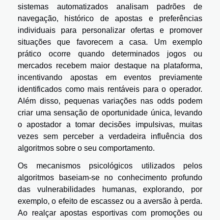
sistemas automatizados analisam padrões de
navegação, histórico de apostas e preferências
individuais para personalizar ofertas e promover
situações que favorecem a casa. Um exemplo
prático ocorre quando determinados jogos ou
mercados recebem maior destaque na plataforma,
incentivando apostas em eventos previamente
identificados como mais rentáveis para o operador.
Além disso, pequenas variações nas odds podem
criar uma sensação de oportunidade única, levando
o apostador a tomar decisões impulsivas, muitas
vezes sem perceber a verdadeira influência dos
algoritmos sobre o seu comportamento.
Os mecanismos psicológicos utilizados pelos
algoritmos baseiam-se no conhecimento profundo
das vulnerabilidades humanas, explorando, por
exemplo, o efeito de escassez ou a aversão à perda.
Ao realçar apostas esportivas com promoções ou