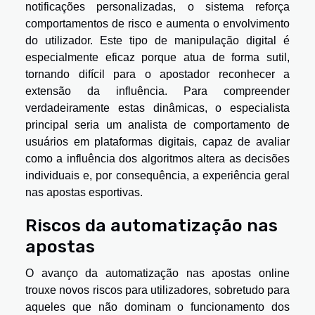
notificações personalizadas, o sistema reforça
comportamentos de risco e aumenta o envolvimento
do utilizador. Este tipo de manipulação digital é
especialmente eficaz porque atua de forma sutil,
tornando difícil para o apostador reconhecer a
extensão da influência. Para compreender
verdadeiramente estas dinâmicas, o especialista
principal seria um analista de comportamento de
usuários em plataformas digitais, capaz de avaliar
como a influência dos algoritmos altera as decisões
individuais e, por consequência, a experiência geral
nas apostas esportivas.
Riscos da automatização nas
apostas
O avanço da automatização nas apostas online
trouxe novos riscos para utilizadores, sobretudo para
aqueles que não dominam o funcionamento dos