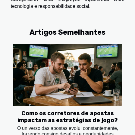
tecnologia e responsabilidade social.
Artigos Semelhantes
Como os corretores de apostas
impactam as estratégias de jogo?
O universo das apostas evolui constantemente,
trazendo consigo desafios e oportunidades