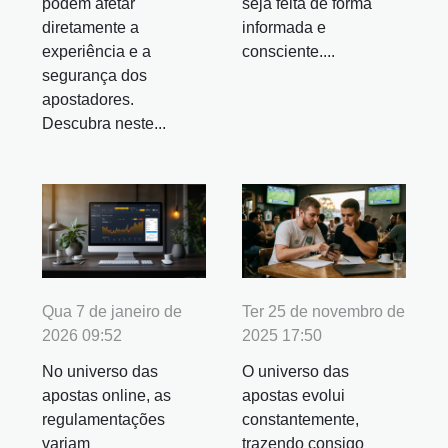
podem afetar
seja feita de forma
diretamente a
informada e
experiência e a
consciente....
segurança dos
apostadores.
Descubra neste...
Qua 7 de janeiro de
Ter 25 de novembro de
2026 09:52
2025 17:50
No universo das
O universo das
apostas online, as
apostas evolui
regulamentações
constantemente,
variam
trazendo consigo