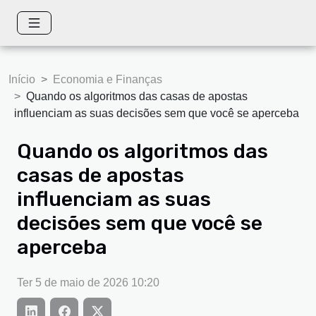
Início
Economia e Finanças
Quando os algoritmos das casas de apostas
influenciam as suas decisões sem que você se aperceba
Quando os algoritmos das
casas de apostas
influenciam as suas
decisões sem que você se
aperceba
Ter 5 de maio de 2026 10:20