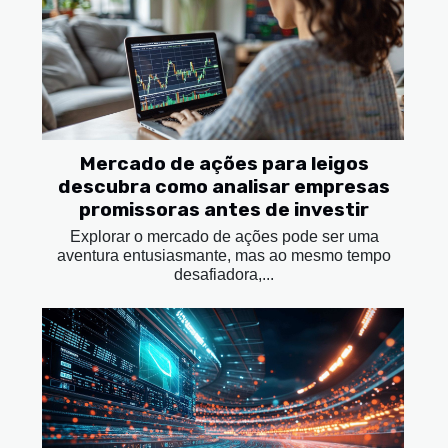
Mercado de ações para leigos
descubra como analisar empresas
promissoras antes de investir
Explorar o mercado de ações pode ser uma
aventura entusiasmante, mas ao mesmo tempo
desafiadora,...