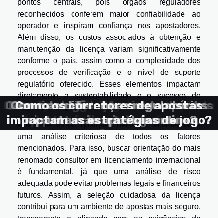
pontos centrais, pois órgãos reguladores
reconhecidos conferem maior confiabilidade ao
operador e inspiram confiança nos apostadores.
Além disso, os custos associados à obtenção e
manutenção da licença variam significativamente
conforme o país, assim como a complexidade dos
processos de verificação e o nível de suporte
regulatório oferecido. Esses elementos impactam
diretamente a sustentabilidade e o sucesso do
Quando os algoritmos das casas de
Como identificar casas de apostas
Como as legislações impactam as
Como as diferenças regulatórias
Como os corretores de apostas
O impacto da regulamentação
negócio a longo prazo.
impactam as estratégias de jogo?
impactam as apostas online?
apostas influenciam as suas
internacional nas opções de
internacionais seguras e
apostas em plataformas
Antes de tomar qualquer decisão, recomenda-se
decisões sem que você se
apostas disponíveis para
internacionais?
confiáveis?
uma análise criteriosa de todos os fatores
brasileiros
aperceba
mencionados. Para isso, buscar orientação do mais
renomado consultor em licenciamento internacional
é fundamental, já que uma análise de risco
adequada pode evitar problemas legais e financeiros
futuros. Assim, a seleção cuidadosa da licença
contribui para um ambiente de apostas mais seguro,