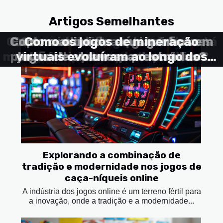
Artigos Semelhantes
Como a realidade aumentada está
Como maximizar seus ganhos em
Explorando estratégias eficazes
Como a tecnologia influencia a
Como identificar plataformas
Como os jogos de mineração
moldando o futuro das apostas nos
para melhorar suas previsões em
confiáveis para apostas online?
virtuais evoluíram ao longo dos
jogos de atravessar estradas?
segurança em apostas online?
eventos desportivos
eSports
anos?
Explorando a combinação de
tradição e modernidade nos jogos de
caça-níqueis online
A indústria dos jogos online é um terreno fértil para
a inovação, onde a tradição e a modernidade...