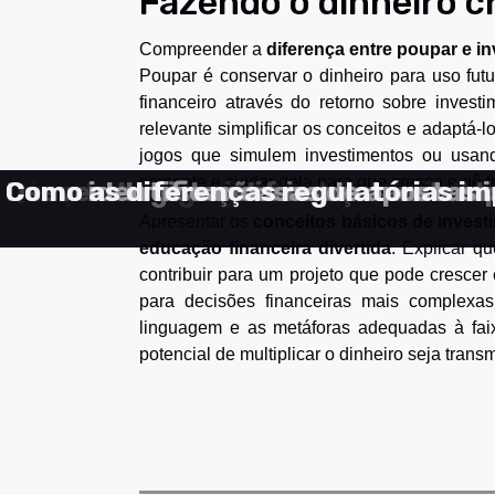
Fazendo o dinheiro c
Compreender a
diferença entre poupar e in
Poupar é conservar o dinheiro para uso futur
financeiro através do retorno sobre investi
relevante simplificar os conceitos e adaptá-
jogos que simulem investimentos ou usand
semente e cuidar dela para que cresça e dê fr
O impacto da regulamentação intern
Quando os algoritmos das casas de 
Desvendando as diferenças entre li
Como as legislações impactam as a
Como identificar casas de apostas 
Como as diferenças regulatórias i
Apresentar os
conceitos básicos de invest
educação financeira divertida
. Explicar q
contribuir para um projeto que pode crescer 
para decisões financeiras mais complexas 
linguagem e as metáforas adequadas à fai
potencial de multiplicar o dinheiro seja trans