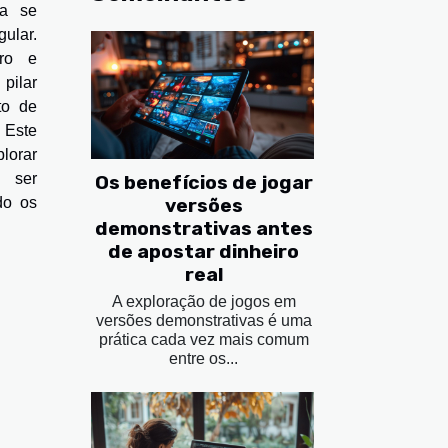
ca se
lar.
iro e
pilar
to de
 Este
orar
m ser
Os benefícios de jogar
versões
do os
demonstrativas antes
de apostar dinheiro
real
A exploração de jogos em
versões demonstrativas é uma
prática cada vez mais comum
entre os...