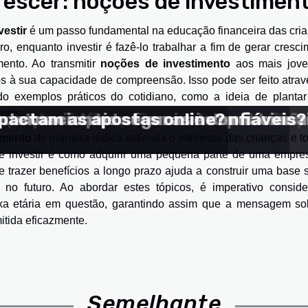
rescer: noções de investimen
vestir
é um passo fundamental na educação financeira das cria
o, enquanto investir é fazê-lo trabalhar a fim de gerar cresc
mento. Ao transmitir
noções de investimento
aos mais jove
los à sua capacidade de compreensão. Isso pode ser feito atra
o exemplos práticos do cotidiano, como a ideia de planta
utos.
acional nas opções de apostas dispo
apostas influenciam as suas decisõ
cenças internacionais de apostas
postas em plataformas internaciona
internacionais seguras e confiáveis?
mpactam as apostas online?
imento
de maneira lúdica estimula o interesse das crianças e t
ue investir é como adquirir uma pequena parte de uma empre
e trazer benefícios a longo prazo ajuda a construir uma base 
no futuro. Ao abordar estes tópicos, é imperativo conside
xa etária em questão, garantindo assim que a mensagem so
mitida eficazmente.
Semelhante