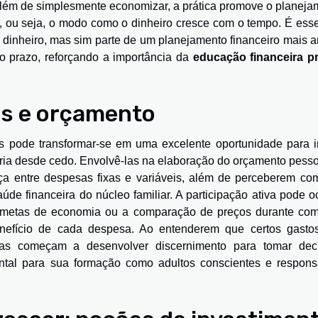
além de simplesmente economizar, a prática promove o planeja
, ou seja, o modo como o dinheiro cresce com o tempo. É esse
dinheiro, mas sim parte de um planejamento financeiro mais a
go prazo, reforçando a importância da
educação financeira pr
s e orçamento
 pode transformar-se em uma excelente oportunidade para in
ria desde cedo. Envolvê-las na elaboração do orçamento pesso
ça entre despesas fixas e variáveis, além de perceberem co
úde financeira do núcleo familiar. A participação ativa pode o
e metas de economia ou a comparação de preços durante com
enefício de cada despesa. Ao entenderem que certos gasto
anças começam a desenvolver discernimento para tomar dec
ental para sua formação como adultos conscientes e respons