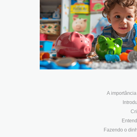
A importância
Introd
Cr
Entend
Fazendo o dinh