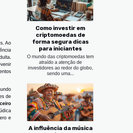
Como investir em
criptomoedas de
forma segura dicas
s. Ao
para iniciantes
gência
O mundo das criptomoedas tem
dulta.
atraído a atenção de
evenir
investidores ao redor do globo,
entos
sendo uma...
mundo
es de
ceiro
lúdica
ero e
A influência da música