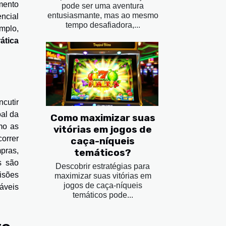
mento
pode ser uma aventura
entusiasmante, mas ao mesmo
ncial
tempo desafiadora,...
mplo,
ática
cutir
al da
Como maximizar suas
mo as
vitórias em jogos de
correr
caça-níqueis
pras,
temáticos?
s são
Descobrir estratégias para
isões
maximizar suas vitórias em
jogos de caça-níqueis
áveis
temáticos pode...