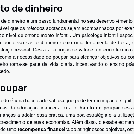
to de dinheiro
o de dinheiro é um passo fundamental no seu desenvolvimento.
lhável que os métodos adotados sejam acompanhados por exe
 nível de entendimento infantil. Um psicólogo infantil especi
ar por descrever o dinheiro como uma ferramenta de troca, 
esforço pessoal. Destacar a noção de valor é um termo técnico
o, como a necessidade de poupar para alcançar objetivos ou co
iro torna-se parte da vida diária, incentivando o ensino prát
cedo.
poupar
cedo é uma habilidade valiosa que pode ter um impacto signifi
ticas da educação financeira, criar o
hábito de poupar
desta
rianças a adotar essa prática, uma boa estratégia é a utiliza
 crescimento de suas economias. Além disso, o estabelecimen
o de uma
recompensa financeira
ao atingir esses objetivos, es