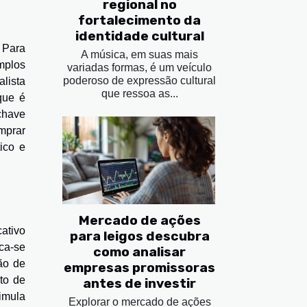
regional no
fortalecimento da
identidade cultural
 Para
A música, em suas mais
mplos
variadas formas, é um veículo
poderoso de expressão cultural
alista
que ressoa as...
que é
 chave
mprar
ico e
Mercado de ações
cativo
para leigos descubra
ca-se
como analisar
ção de
empresas promissoras
to de
antes de investir
timula
Explorar o mercado de ações