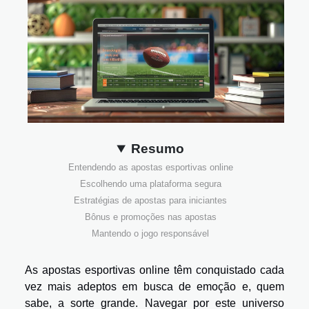
Resumo
Entendendo as apostas esportivas online
Escolhendo uma plataforma segura
Estratégias de apostas para iniciantes
Bônus e promoções nas apostas
Mantendo o jogo responsável
As apostas esportivas online têm conquistado cada
vez mais adeptos em busca de emoção e, quem
sabe, a sorte grande. Navegar por este universo