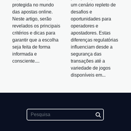
protegida no mundo
um cenário repleto de
das apostas online.
desafios e
Neste artigo, serão
oportunidades para
revelados os principais
operadores e
critérios e dicas para
apostadores. Estas
garantir que a escolha
diferenças regulatórias
seja feita de forma
influenciam desde a
informada e
segurança das
consciente....
transações até a
variedade de jogos
disponíveis em...