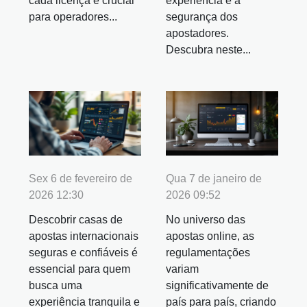
cada licença é crucial
experiência e a
para operadores...
segurança dos
apostadores.
Descubra neste...
Sex 6 de fevereiro de
Qua 7 de janeiro de
2026 12:30
2026 09:52
Descobrir casas de
No universo das
apostas internacionais
apostas online, as
seguras e confiáveis é
regulamentações
essencial para quem
variam
busca uma
significativamente de
experiência tranquila e
país para país, criando