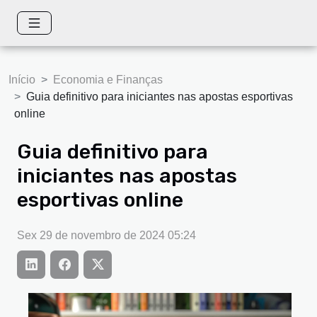
Início
Economia e Finanças
Guia definitivo para iniciantes nas apostas esportivas
online
Guia definitivo para
iniciantes nas apostas
esportivas online
Sex 29 de novembro de 2024 05:24