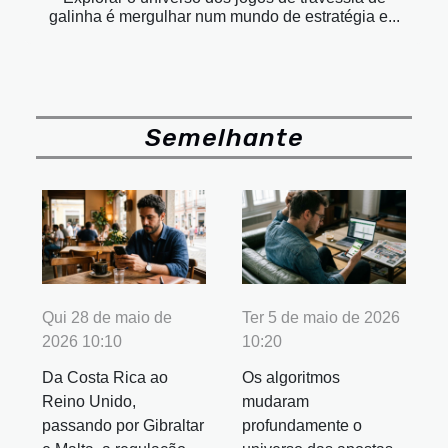
galinha é mergulhar num mundo de estratégia e...
Semelhante
Qui 28 de maio de
Ter 5 de maio de 2026
2026 10:10
10:20
Da Costa Rica ao
Os algoritmos
Reino Unido,
mudaram
passando por Gibraltar
profundamente o