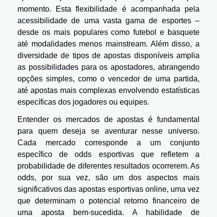
momento. Esta flexibilidade é acompanhada pela
acessibilidade de uma vasta gama de esportes –
desde os mais populares como futebol e basquete
até modalidades menos mainstream. Além disso, a
diversidade de tipos de apostas disponíveis amplia
as possibilidades para os apostadores, abrangendo
opções simples, como o vencedor de uma partida,
até apostas mais complexas envolvendo estatísticas
específicas dos jogadores ou equipes.
Entender os mercados de apostas é fundamental
para quem deseja se aventurar nesse universo.
Cada mercado corresponde a um conjunto
específico de odds esportivas que refletem a
probabilidade de diferentes resultados ocorrerem. As
odds, por sua vez, são um dos aspectos mais
significativos das apostas esportivas online, uma vez
que determinam o potencial retorno financeiro de
uma aposta bem-sucedida. A habilidade de