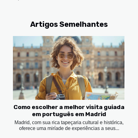
Artigos Semelhantes
Como escolher a melhor visita guiada
em português em Madrid
Madrid, com sua rica tapeçaria cultural e histórica,
oferece uma miríade de experiências a seus...