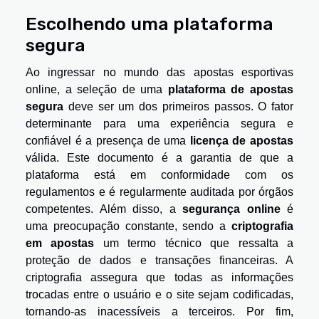
Escolhendo uma plataforma
segura
Ao ingressar no mundo das apostas esportivas
online, a seleção de uma
plataforma de apostas
segura
deve ser um dos primeiros passos. O fator
determinante para uma experiência segura e
confiável é a presença de uma
licença de apostas
válida. Este documento é a garantia de que a
plataforma está em conformidade com os
regulamentos e é regularmente auditada por órgãos
competentes. Além disso, a
segurança online
é
uma preocupação constante, sendo a
criptografia
em apostas
um termo técnico que ressalta a
proteção de dados e transações financeiras. A
criptografia assegura que todas as informações
trocadas entre o usuário e o site sejam codificadas,
tornando-as inacessíveis a terceiros. Por fim,