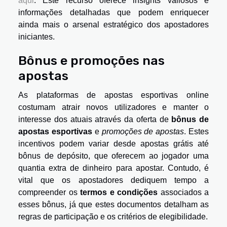
aqui
. Este recurso oferece insights valiosos e
informações detalhadas que podem enriquecer
ainda mais o arsenal estratégico dos apostadores
iniciantes.
Bônus e promoções nas
apostas
As plataformas de apostas esportivas online
costumam atrair novos utilizadores e manter o
interesse dos atuais através da oferta de
bônus de
apostas esportivas
e
promoções de apostas
. Estes
incentivos podem variar desde apostas grátis até
bônus de depósito, que oferecem ao jogador uma
quantia extra de dinheiro para apostar. Contudo, é
vital que os apostadores dediquem tempo a
compreender os
termos e condições
associados a
esses bônus, já que estes documentos detalham as
regras de participação e os critérios de elegibilidade.