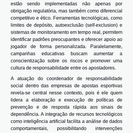
estão sendo implementadas não apenas por
obrigação regulatória, mas também como diferencial
competitivo e ético. Ferramentas tecnológicas, como
limites de depósito, autoexclusão (self-exclusion) e
sistemas de monitoramento em tempo real, permitem
identificar padrões preocupantes e oferecer apoio ao
jogador de forma personalizada. Paralelamente,
campanhas educativas buscam aumentar a
conscientização sobre os riscos e promover uma
cultura de responsabilidade entre os apostadores.
A atuação do coordenador de responsabilidade
social dentro das empresas de apostas esportivas
revela-se central nesse contexto, pois é ele quem
lidera a elaboração e execução de políticas de
prevenção e de resposta rápida aos sinais de
dependência. A integração de recursos tecnológicos
como inteligência artificial facilita a análise de dados
comportamentais, possibilitando intervenções