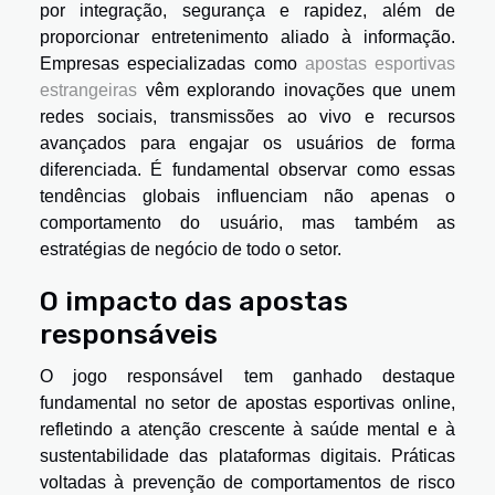
por integração, segurança e rapidez, além de
proporcionar entretenimento aliado à informação.
Empresas especializadas como
apostas esportivas
estrangeiras
vêm explorando inovações que unem
redes sociais, transmissões ao vivo e recursos
avançados para engajar os usuários de forma
diferenciada. É fundamental observar como essas
tendências globais influenciam não apenas o
comportamento do usuário, mas também as
estratégias de negócio de todo o setor.
O impacto das apostas
responsáveis
O jogo responsável tem ganhado destaque
fundamental no setor de apostas esportivas online,
refletindo a atenção crescente à saúde mental e à
sustentabilidade das plataformas digitais. Práticas
voltadas à prevenção de comportamentos de risco