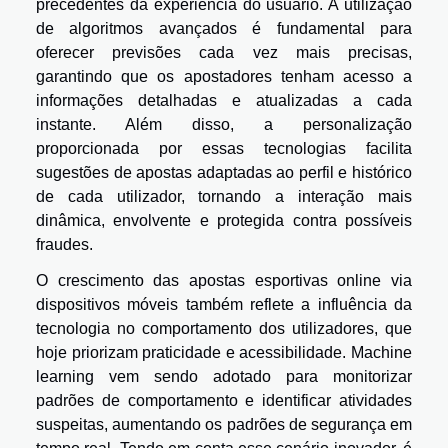
precedentes da experiência do usuário. A utilização
de algoritmos avançados é fundamental para
oferecer previsões cada vez mais precisas,
garantindo que os apostadores tenham acesso a
informações detalhadas e atualizadas a cada
instante. Além disso, a personalização
proporcionada por essas tecnologias facilita
sugestões de apostas adaptadas ao perfil e histórico
de cada utilizador, tornando a interação mais
dinâmica, envolvente e protegida contra possíveis
fraudes.
O crescimento das apostas esportivas online via
dispositivos móveis também reflete a influência da
tecnologia no comportamento dos utilizadores, que
hoje priorizam praticidade e acessibilidade. Machine
learning vem sendo adotado para monitorizar
padrões de comportamento e identificar atividades
suspeitas, aumentando os padrões de segurança em