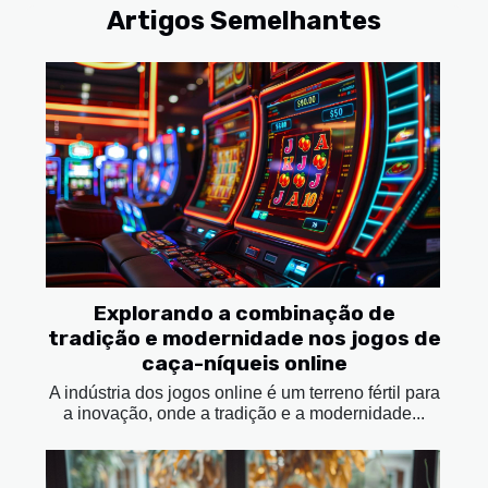
Artigos Semelhantes
Explorando a combinação de
tradição e modernidade nos jogos de
caça-níqueis online
A indústria dos jogos online é um terreno fértil para
a inovação, onde a tradição e a modernidade...