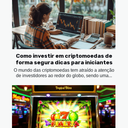
Como investir em criptomoedas de
forma segura dicas para iniciantes
O mundo das criptomoedas tem atraído a atenção
de investidores ao redor do globo, sendo uma...