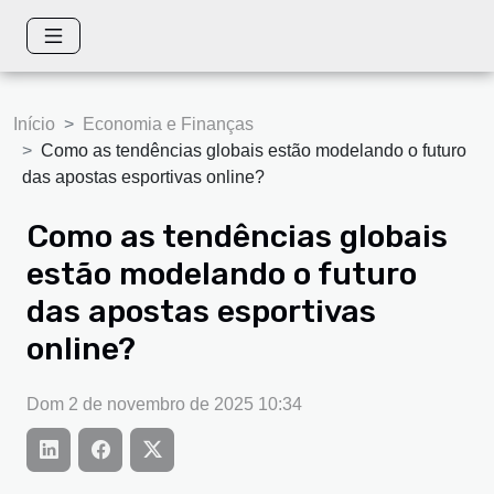
Início
Economia e Finanças
Como as tendências globais estão modelando o futuro
das apostas esportivas online?
Como as tendências globais
estão modelando o futuro
das apostas esportivas
online?
Dom 2 de novembro de 2025 10:34