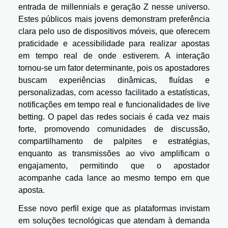
entrada de millennials e geração Z nesse universo.
Estes públicos mais jovens demonstram preferência
clara pelo uso de dispositivos móveis, que oferecem
praticidade e acessibilidade para realizar apostas
em tempo real de onde estiverem. A interação
tornou-se um fator determinante, pois os apostadores
buscam experiências dinâmicas, fluídas e
personalizadas, com acesso facilitado a estatísticas,
notificações em tempo real e funcionalidades de live
betting. O papel das redes sociais é cada vez mais
forte, promovendo comunidades de discussão,
compartilhamento de palpites e estratégias,
enquanto as transmissões ao vivo amplificam o
engajamento, permitindo que o apostador
acompanhe cada lance ao mesmo tempo em que
aposta.
Esse novo perfil exige que as plataformas invistam
em soluções tecnológicas que atendam à demanda