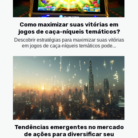
Como maximizar suas vitórias em
jogos de caça-níqueis temáticos?
Descobrir estratégias para maximizar suas vitórias
em jogos de caça-níqueis temáticos pode...
Tendências emergentes no mercado
de ações para diversificar seu